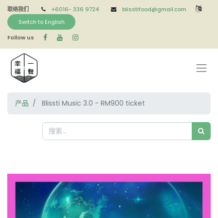
联络我们
+6016-
336 9724
blisstifood@gmail.com
Switch to English
Follow us
产品
Blissti Music 3.0 - RM900 ticket